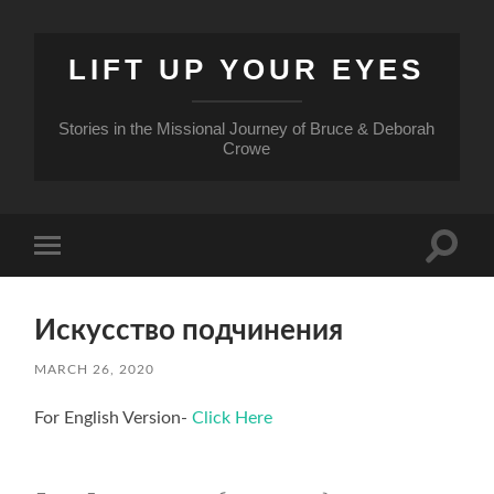
LIFT UP YOUR EYES
Stories in the Missional Journey of Bruce & Deborah
Crowe
Toggle
Toggle
search
mobile
field
menu
Искусство подчинения
MARCH 26, 2020
For English Version-
Click Here